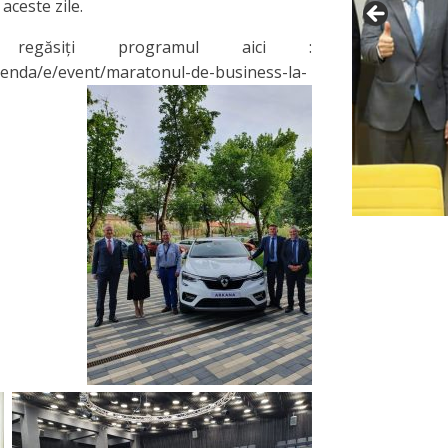
aceste zile.
, regăsiți programul aici :
genda/e/event/maratonul-de-business-la-
ad.html