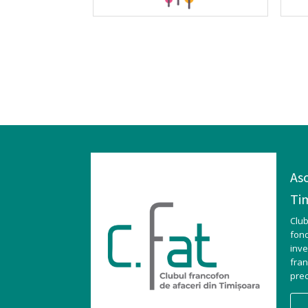
Aso
Ti
Clu
fo
inve
fra
prec