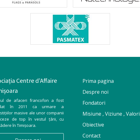
ciația Centre d’Affaire
Prima pagina
mișoara
Despre noi
bul de afaceri francofon a fost
Fondatori
ndat în 2011 ca urmare a
stițiilor masive ale unor companii
Misiune , Viziune , Valori
nceze de top în vestul țării, cu
Obiective
ădere în Timișoara.
Contact