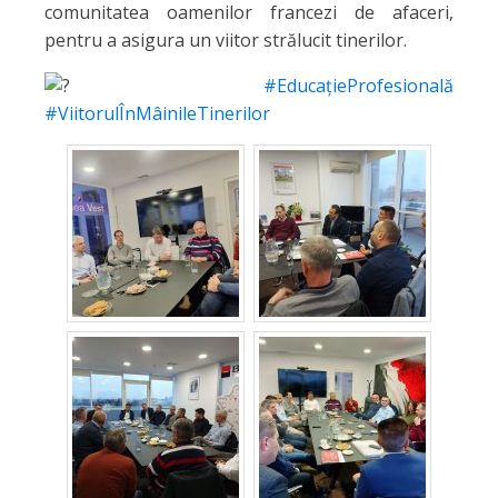
comunitatea oamenilor francezi de afaceri,
pentru a asigura un viitor strălucit tinerilor.
#EducațieProfesională
#ViitorulÎnMâinileTinerilor