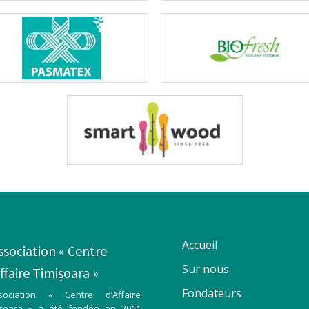
Accueil
ssociation « Centre
Sur nous
ffaire Timișoara »
Fondateurs
ssociation « Centre d‘Affaire
ișoara » a été fondée en 2011