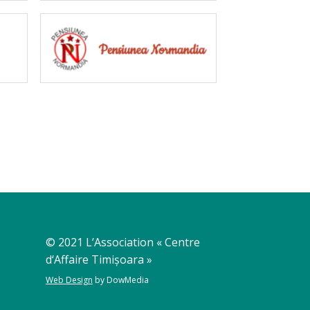
© 2021 L’Association « Centre
d‘Affaire Timișoara »
Web Design
by DowMedia