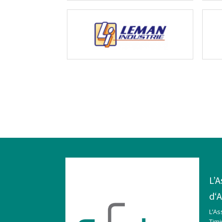
L’A
d‘A
L’A
Tim